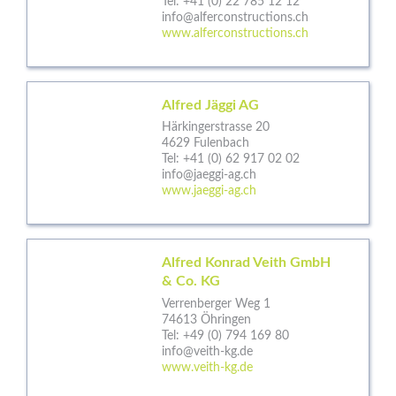
Tel:
+41 (0) 22 785 12 12
info@alferconstructions.ch
www.alferconstructions.ch
Alfred Jäggi AG
Härkingerstrasse 20
4629 Fulenbach
Tel:
+41 (0) 62 917 02 02
info@jaeggi-ag.ch
www.jaeggi-ag.ch
Alfred Konrad Veith GmbH
& Co. KG
Verrenberger Weg 1
74613 Öhringen
Tel:
+49 (0) 794 169 80
info@veith-kg.de
www.veith-kg.de