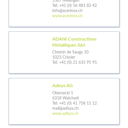
5507 Mellingen
Tel:
+41 (0) 56 481 82 42
info@acerinox.ch
www.acerinox.ch
ADANI Constructions
Métalliques Sàrl
Chemin de Saugy 10
1023 Crissier
Tel:
+41 (0) 21 635 95 95
Adisys AG
Obersecki 1
6318 Walchwil
Tel:
+41 (0) 41 758 11 12
mail@adisys.ch
www.adisys.ch