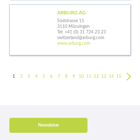
ARBURG AG
Südstrasse 15
3110 Münsingen
Tel:
+41 (0) 31 724 23 23
switzerland@arburg.com
www.arburg.com
next
1
2
3
4
5
6
7
8
9
10
11
12
13
14
15
Newsletter