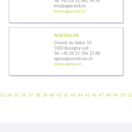
Tel:
+41 (0) 32 681 54 24
info@agea-kull.ch
www.agea-kull.ch
AGESSA SA
Chemin du Vallon 10
1030 Bussigny-sud
Tel:
+41 (0) 21 706 22 88
agessa@worldcom.ch
www.agessa.ch
33
34
35
36
37
38
39
40
41
42
43
44
45
46
47
48
49
50
51