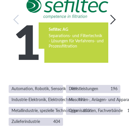
Services
Newsletter
Sefiltec AG
Separations- und Filtertechnik
- Lösungen für Verfahrens- und
Prozessfiltration
Automation, Robotik, Sensorik
Dienstleistungen
489
196
Industrie-Elektronik, Elektrotechnik
Maschinen-, Anlagen- und Appar
493
Metallindustrie, spezielle Technologien
Organisationen, Fachverbände
1031
Zulieferindustrie
404