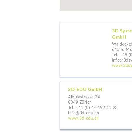
3D Syst
GmbH
Waldecker
64546 Moe
Tel:
+49 (
info@3ds
www.3dsy
3D-EDU GmbH
Albulastrasse 24
8048 Zürich
Tel:
+41 (0) 44 492 11 22
info@3d-edu.ch
www.3d-edu.ch