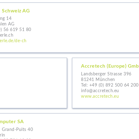
e Schweiz AG
ng 14
len AG
0) 56 619 51 80
erle.ch
rle.de/de-ch
Accretech (Europe) Gm
Landsberger Strasse 396
81241 München
Tel:
+49 (0) 892 500 64 200
info@accretech.eu
www.accretech.eu
mputer SA
 Grand-Puits 40
rin