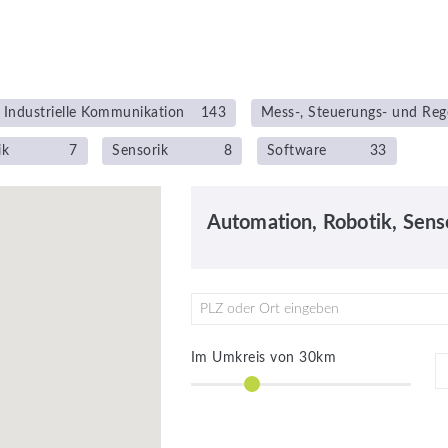
Industrielle Kommunikation
143
Mess-, Steuerungs- und Reg
ik
7
Sensorik
8
Software
33
Automation, Robotik, Sens
PLZ oder Ort eingeben
Im Umkreis von
30
km