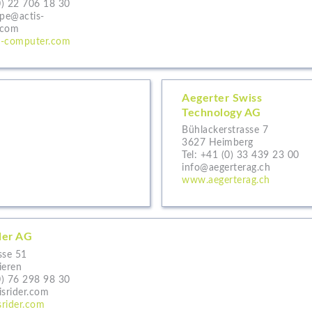
0) 22 706 18 30
ope@actis-
.com
s-computer.com
Aegerter Swiss
Technology AG
Bühlackerstrasse 7
3627 Heimberg
Tel:
+41 (0) 33 439 23 00
info@aegerterag.ch
www.aegerterag.ch
der AG
sse 51
ieren
0) 76 298 98 30
isrider.com
rider.com