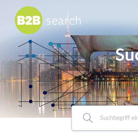
Su
Chemie/Pharma
Food
Healthcare
Kunststoff
Suchbegriff eingeben…