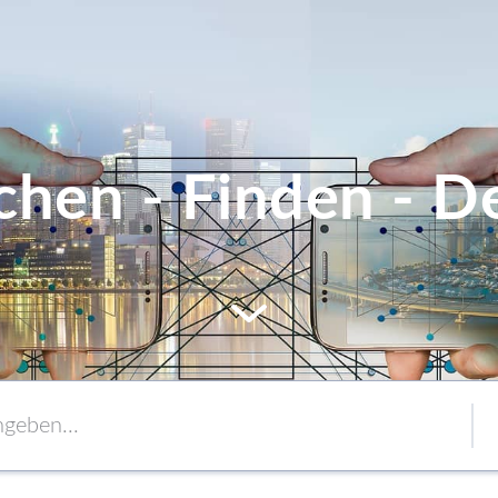
chen - Finden - De
MEM
Service
Verpackung
to content
Verbände