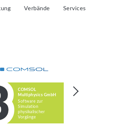
kung
Verbände
Services
COMSOL
FAULHABE
Multiphysics GmbH
Antriebslö
Software zur
Basis der
Simulation
Glockenank
physikalischer
Vorgänge