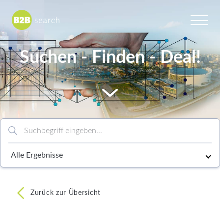
Suchen - Finden - Deal!
Chemie/Pharma
Food
to content
Healthcare
Suchbegriff eingeben…
Kunststoff
Choose an option
MEM
Verpackung
Zurück zur Übersicht
Verbände