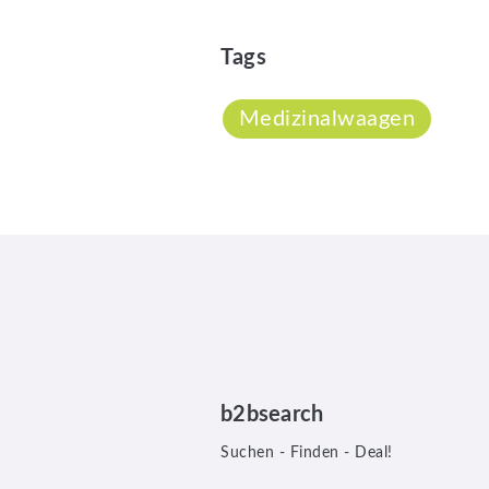
Tags
Medizinalwaagen
b2bsearch
Suchen - Finden - Deal!