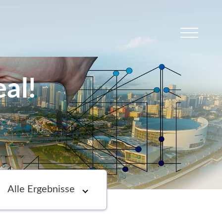
al!
s
Newsletter
Choose an option