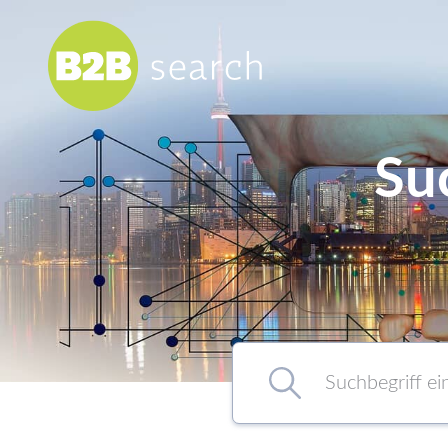
Su
Chemie/Pharma
Food
Healthcare
Kunststoff
Suchbegriff eingeben…