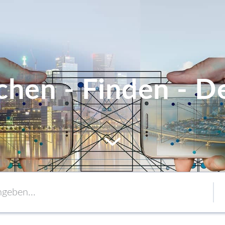
chen - Finden - De
MEM
Service
Verpackung
to content
Verbände