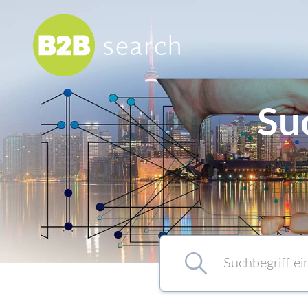
Su
Chemie/Pharma
Food
Healthcare
Kunststoff
Suchbegriff eingeben…