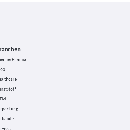
ranchen
hemie/Pharma
ood
althcare
nststoff
EM
erpackung
erbände
rvices