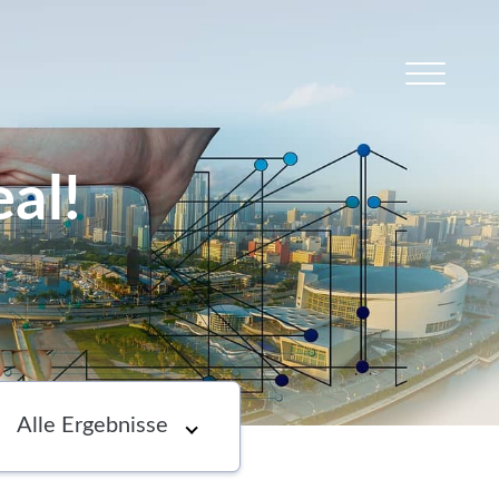
al!
s
Newsletter
Choose an option