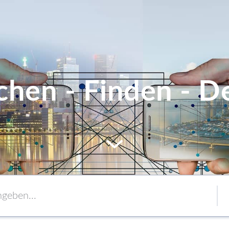
chen - Finden - De
MEM
Service
Verpackung
to content
Verbände