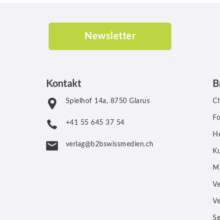
Newsletter
Kontakt
B
Spielhof 14a, 8750 Glarus
C
F
+41 55 645 37 54
He
verlag@b2bswissmedien.ch
Ku
M
V
V
Se