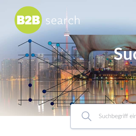
Su
Chemie/Pharma
Food
Healthcare
Kunststoff
Suchbegriff eingeben…