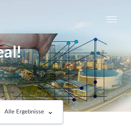
al!
s
Newsletter
Choose an option