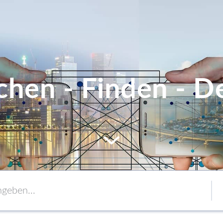
chen - Finden - De
MEM
Service
Verpackung
to content
Verbände