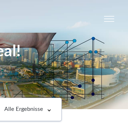
al!
s
Newsletter
Choose an option