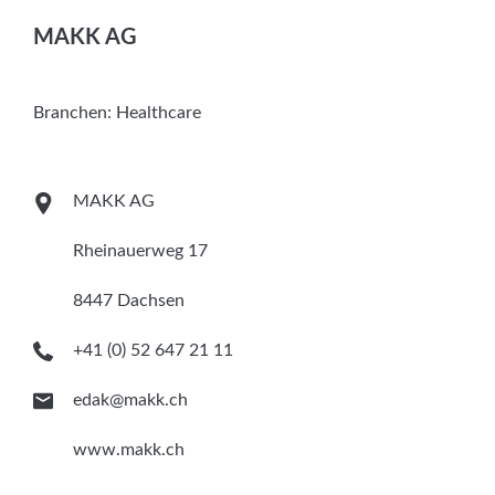
Services
MAKK AG
Newsletter
Branchen:
Healthcare
MAKK AG
Rheinauerweg 17
8447 Dachsen
+41 (0) 52 647 21 11
edak@makk.ch
www.makk.ch