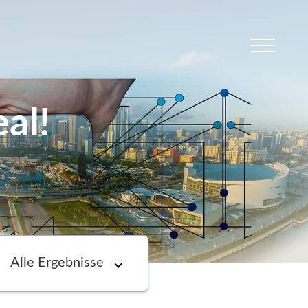
al!
s
Newsletter
Choose an option