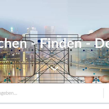
chen - Finden - De
MEM
Service
Verpackung
to content
Verbände