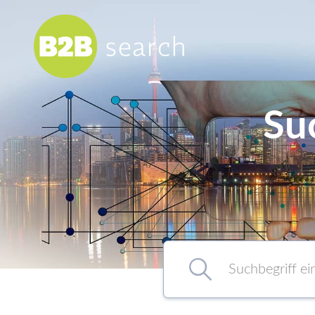
Su
Chemie/Pharma
Food
Healthcare
Kunststoff
Suchbegriff eingeben…