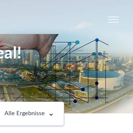
al!
s
Newsletter
Choose an option