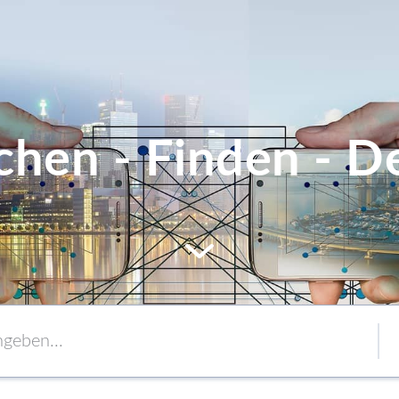
chen - Finden - De
MEM
Service
Verpackung
to content
Verbände