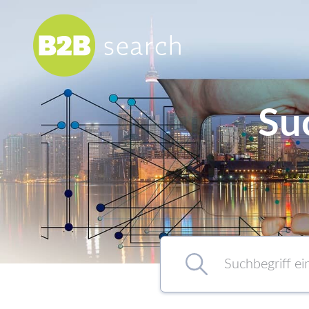
Su
Chemie/Pharma
Food
Healthcare
Kunststoff
Suchbegriff eingeben…