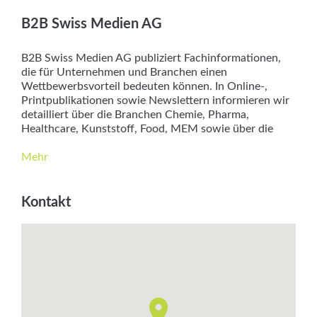
Services
B2B Swiss Medien AG
Newsletter
B2B Swiss Medien AG publiziert Fachinformationen,
die für Unternehmen und Branchen einen
Wettbewerbsvorteil bedeuten können. In Online-,
Printpublikationen sowie Newslettern informieren wir
detailliert über die Branchen Chemie, Pharma,
Healthcare, Kunststoff, Food, MEM sowie über die
Verpackung.
Personalbestand: 15
Mehr
Geschäftsleitung: Petra Zentner
Produktmanager/in: Nadine Eugster, Tanja Johann
Kontakt
Marken: Heime & Spitäler Innovation Chemie Pharma
Innovation Kunststoff Innovation Food Innovation
Healthcare Innovation MEM Lebensmittel-Industrie
Verpackungs-Industrie
MwSt: CHE-107.399.471
Branchen:
Chemie
,
Food
,
Healthcare
,
Kunststoff
,