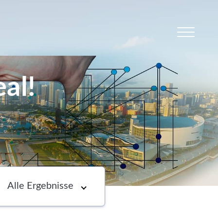
al!
s
Newsletter
Choose an option