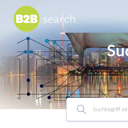
Su
Chemie/Pharma
Food
Healthcare
Kunststoff
Suchbegriff eingeben…