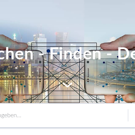
chen - Finden - De
MEM
Service
Verpackung
to content
Verbände