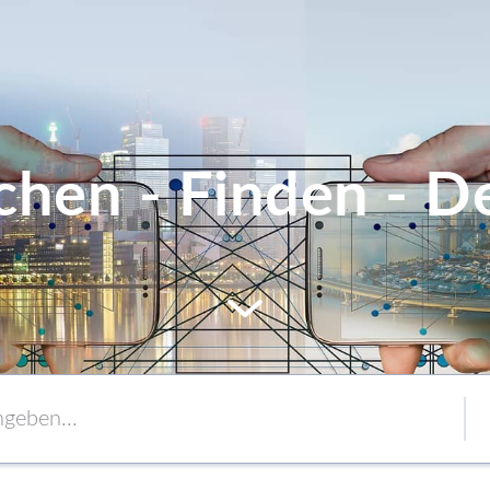
chen - Finden - De
MEM
Service
Verpackung
to content
Verbände