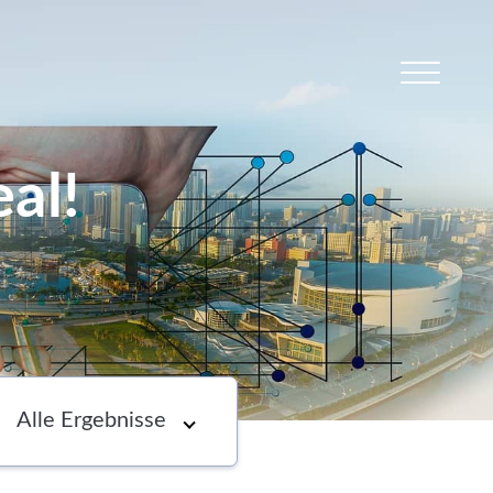
al!
s
Newsletter
Choose an option