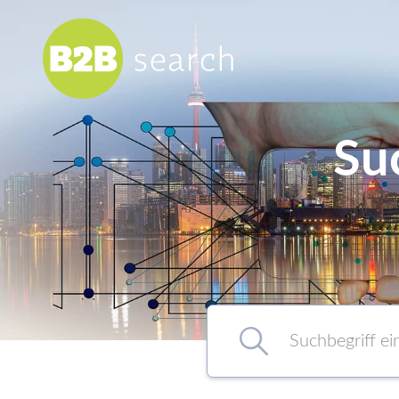
Su
Chemie/Pharma
Food
Healthcare
Kunststoff
Suchbegriff eingeben…