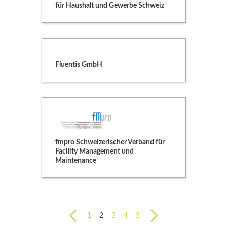
für Haushalt und Gewerbe Schweiz
Fluentis GmbH
Fluentis GmbH
fmpro Schweizerischer Verband für
fmpro Schweizerischer Verband für
Facility Management und
Maintenance
previous
next
1
2
3
4
5