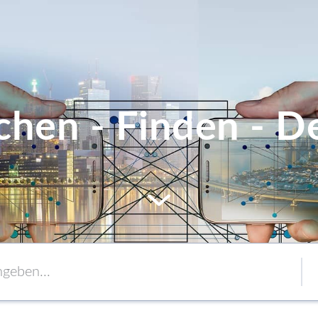
chen - Finden - De
MEM
Service
Verpackung
to content
Verbände