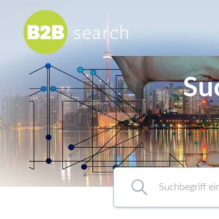
Su
Chemie/Pharma
Food
Healthcare
Kunststoff
Suchbegriff eingeben…