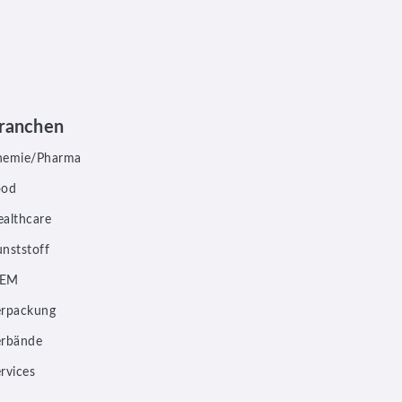
ranchen
hemie/Pharma
ood
althcare
nststoff
EM
erpackung
erbände
rvices