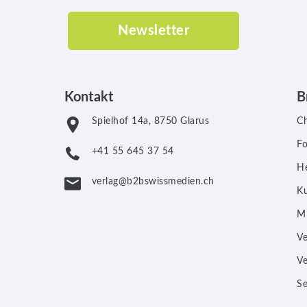
Newsletter
Kontakt
B
Spielhof 14a, 8750 Glarus
C
F
+41 55 645 37 54
He
verlag@b2bswissmedien.ch
Ku
M
V
V
Se