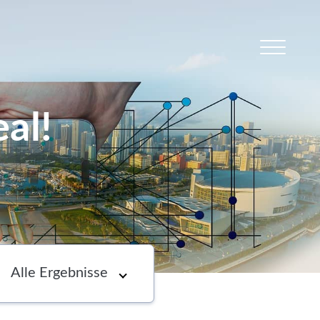
al!
s
Newsletter
Choose an option