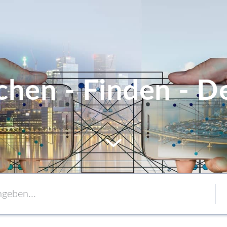
chen - Finden - De
MEM
Service
Verpackung
to content
Verbände