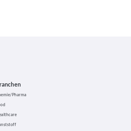
ranchen
hemie/Pharma
ood
althcare
nststoff