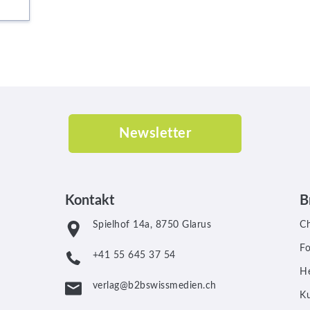
Newsletter
Kontakt
B
Spielhof 14a, 8750 Glarus
C
F
+41 55 645 37 54
He
verlag@b2bswissmedien.ch
Ku