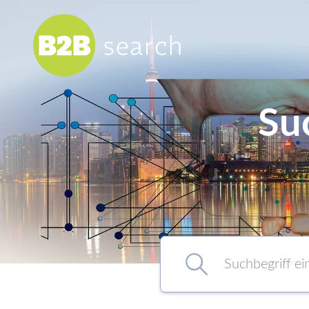
Su
Chemie/Pharma
Food
Healthcare
Kunststoff
Suchbegriff eingeben…