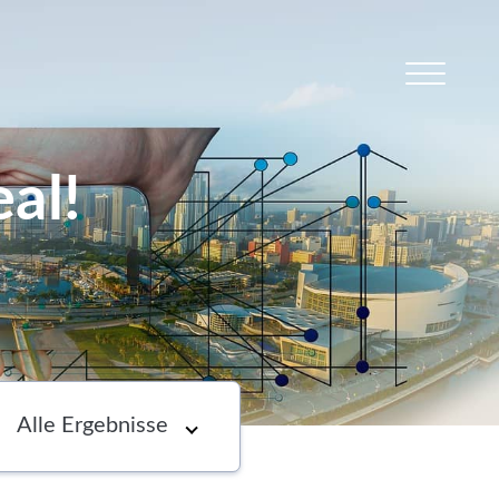
al!
s
Newsletter
Choose an option