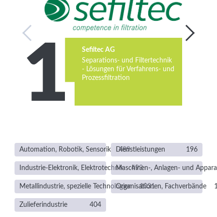
Services
Newsletter
Sefiltec AG
Separations- und Filtertechnik
- Lösungen für Verfahrens- und
Prozessfiltration
Automation, Robotik, Sensorik
Dienstleistungen
489
196
Industrie-Elektronik, Elektrotechnik
Maschinen-, Anlagen- und Appar
493
Metallindustrie, spezielle Technologien
Organisationen, Fachverbände
1031
Zulieferindustrie
404