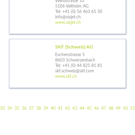
Werdstrasse 10
5106 Veltheim AG
Tel:
+41 (0) 56 463 65 50
info@sixjet.ch
www.sixjet.ch
SKF (Schweiz) AG
Eschenstrasse 5
8603 Schwerzenbach
Tel:
+41 (0) 44 825 81 81
skf.schweiz@skf.com
www.skf.ch
33
34
35
36
37
38
39
40
41
42
43
44
45
46
47
48
49
50
51