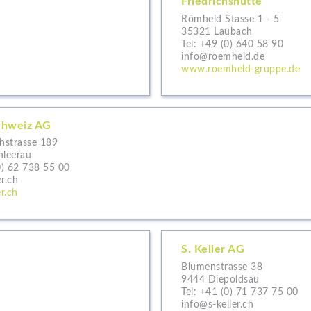
Friedrichshütte
Römheld Stasse 1 - 5
35321 Laubach
Tel:
+49 (0) 640 58 90
info@roemheld.de
www.roemheld-gruppe.de
chweiz AG
chstrasse 189
hleerau
0) 62 738 55 00
r.ch
r.ch
S. Keller AG
Blumenstrasse 38
9444 Diepoldsau
Tel:
+41 (0) 71 737 75 00
info@s-keller.ch