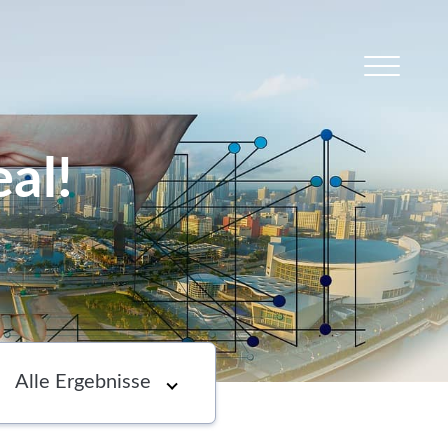
al!
s
Newsletter
Choose an option