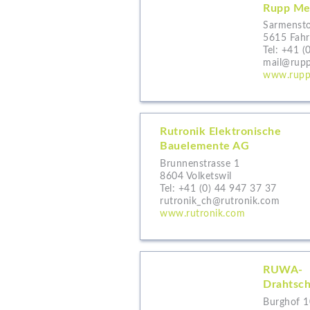
Rupp Met
Sarmensto
5615 Fah
Tel:
+41 (
mail@rupp
www.rupp-
Rutronik Elektronische
Bauelemente AG
Brunnenstrasse 1
8604 Volketswil
Tel:
+41 (0) 44 947 37 37
rutronik_ch@rutronik.com
www.rutronik.com
RUWA-
Drahtsc
Burghof 