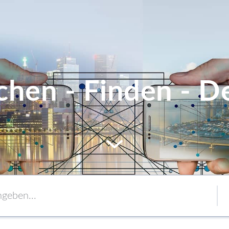
chen - Finden - De
MEM
Service
Verpackung
to content
Verbände