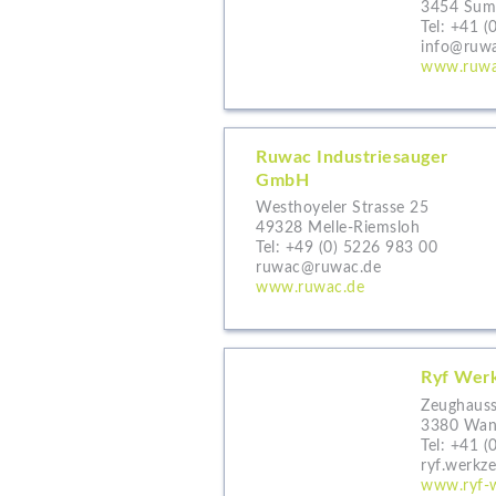
3454 Sum
Tel:
+41 (
info@ruwa
www.ruwa
Ruwac Industriesauger
GmbH
Westhoyeler Strasse 25
49328 Melle-Riemsloh
Tel:
+49 (0) 5226 983 00
ruwac@ruwac.de
www.ruwac.de
Ryf Wer
Zeughauss
3380 Wang
Tel:
+41 (
ryf.werkz
www.ryf-