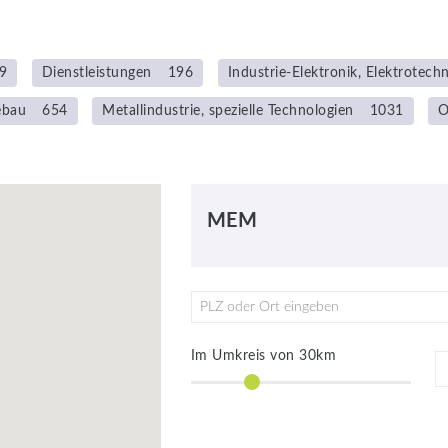
9
Dienstleistungen
196
Industrie-Elektronik, Elektrotechn
ebau
654
Metallindustrie, spezielle Technologien
1031
O
MEM
PLZ oder Ort eingeben
Im Umkreis von
30
km