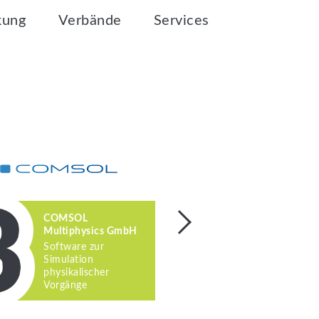
kung
Verbände
Services
COMSOL
FAULHABE
Multiphysics GmbH
Antriebslö
Software zur
Basis der
Simulation
Glockenank
physikalischer
Vorgänge