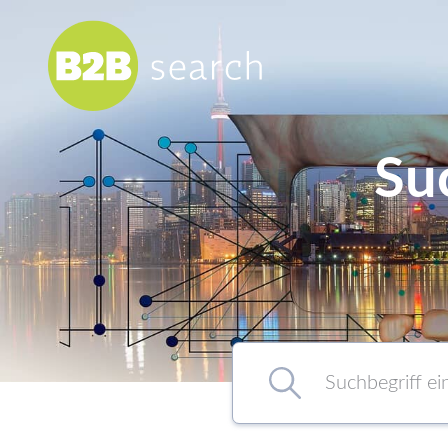
Su
Chemie/Pharma
Food
Healthcare
Kunststoff
Suchbegriff eingeben…