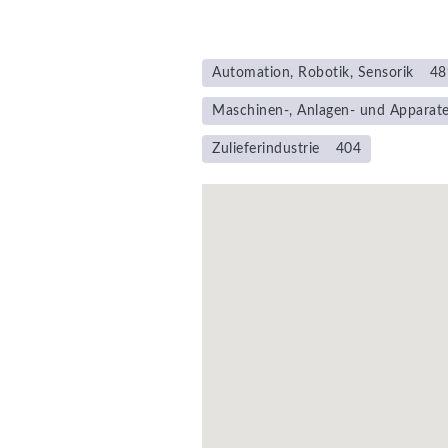
Automation, Robotik, Sensorik
48
Maschinen-, Anlagen- und Apparat
Zulieferindustrie
404