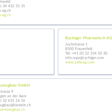
iswald
0) 34 432 35 35
-ag.ch
-ag.ch
Rychiger Pharmatech A
Juchstrasse 1
8500 Frauenfeld
Tel:
+41 (0) 52 354 30 30
info.rypa@rychiger.com
www.zellwag.com
kzeugbau GmbH
trasse 9
en an der Aare
0) 32 631 26 16
eugbau@bluewin.ch
werkzeugbau.ch