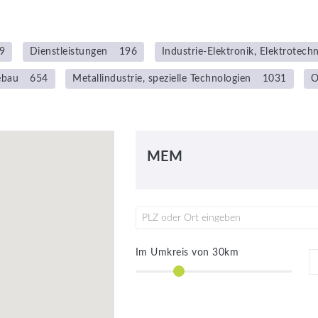
9
Dienstleistungen
196
Industrie-Elektronik, Elektrotechn
ebau
654
Metallindustrie, spezielle Technologien
1031
O
MEM
PLZ oder Ort eingeben
Im Umkreis von
30
km