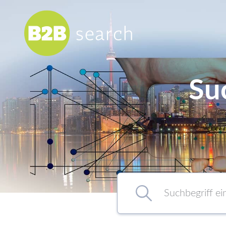
Su
Chemie/Pharma
Food
Healthcare
Kunststoff
Suchbegriff eingeben…