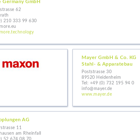
e Germany GmbH
strasse 62
rath
0) 210 333 99 630
more.eu
ore.technology
Mayer GmbH & Co. KG
Stahl- & Apparatebau
Poststrasse 30
89520 Heidenheim
Tel:
+49 (0) 732 195 94 0
info@mayer.de
www.mayer.de
pplungen AG
rstrasse 11
ausen am Rheinfall
0) 52 674 08 70