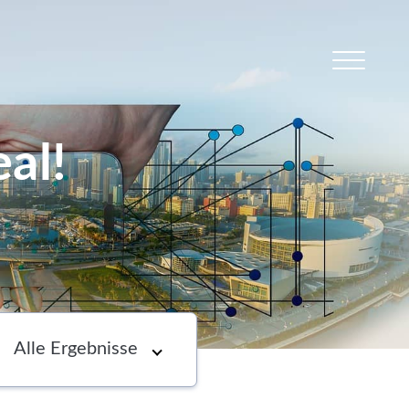
al!
s
Newsletter
Choose an option