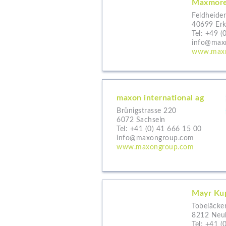
Maxmor
Feldheider
40699 Erk
Tel:
+49 (
info@max
www.maxm
maxon international ag
Brünigstrasse 220
6072 Sachseln
Tel:
+41 (0) 41 666 15 00
info@maxongroup.com
www.maxongroup.com
Mayr Ku
Tobeläcke
8212 Neuh
Tel:
+41 (