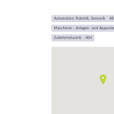
Automation, Robotik, Sensorik
48
Maschinen-, Anlagen- und Apparat
Zulieferindustrie
404