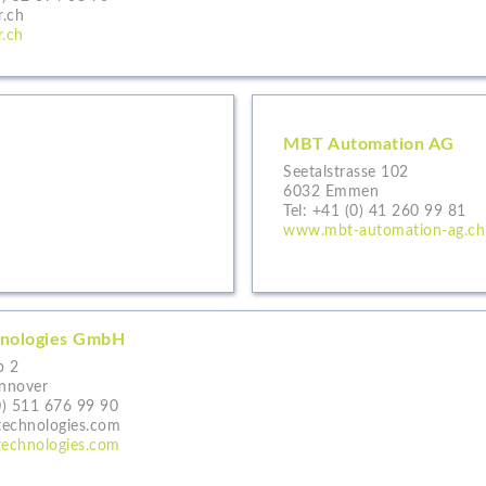
.ch
.ch
MBT Automation AG
Seetalstrasse 102
6032 Emmen
Tel:
+41 (0) 41 260 99 81
www.mbt-automation-ag.ch
nologies GmbH
p 2
nnover
0) 511 676 99 90
echnologies.com
echnologies.com