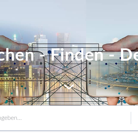
chen - Finden - De
MEM
Service
Verpackung
to content
Verbände