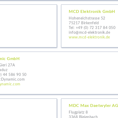
MCD Elektronik GmbH
Hoheneichstrasse 52
75217 Birkenfeld
Tel:
+49 (0) 72 317 84 050
info@mcd-elektronik.de
www.mcd-elektronik.de
mic GmbH
Gieri 27A
aduz
0) 44 586 90 50
cDynamic.com
ynamic.com
MDC Max Daetwyler A
Flugplatz 8
3368 Bleienbach