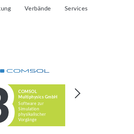
kung
Verbände
Services
COMSOL
FAULHABE
Multiphysics GmbH
Antriebslö
Software zur
Basis der
Simulation
Glockenank
physikalischer
Vorgänge