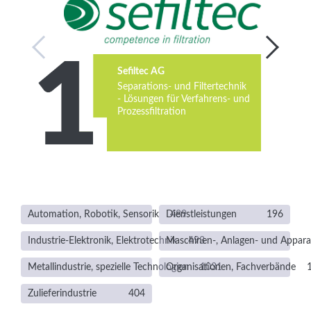
Services
Newsletter
Sefiltec AG
Separations- und Filtertechnik
- Lösungen für Verfahrens- und
Prozessfiltration
Automation, Robotik, Sensorik
Dienstleistungen
489
196
Industrie-Elektronik, Elektrotechnik
Maschinen-, Anlagen- und Appar
493
Metallindustrie, spezielle Technologien
Organisationen, Fachverbände
1031
Zulieferindustrie
404