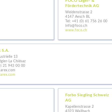
FOCO Lager- &
Fördertechnik AG
Weidenstrasse 2
4147 Aesch BL
Tel:
+41 (0) 61 756 26 00
info@foco.ch
www.foco.ch
 S.A.
strielle 13
égier-La Chiésaz
0) 21 943 00 00
darex.com
arex.com
Forbo Siegling Schweiz
AG
Kapellenstrasse 2
4323 Wallbach