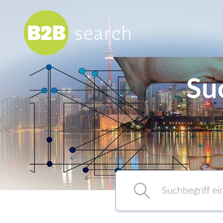
Su
Chemie/Pharma
Food
Healthcare
Kunststoff
Suchbegriff eingeben…