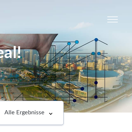
al!
s
Newsletter
Choose an option