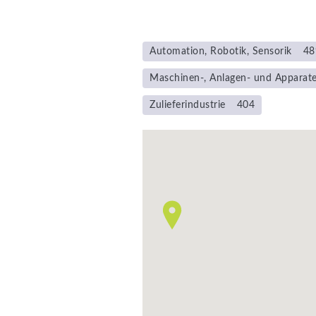
Automation, Robotik, Sensorik
48
Maschinen-, Anlagen- und Apparat
Zulieferindustrie
404