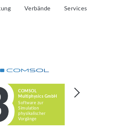
kung
Verbände
Services
COMSOL
FAULHABE
Multiphysics GmbH
Antriebslö
Software zur
Basis der
Simulation
Glockenank
physikalischer
Vorgänge