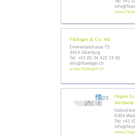
Tel:
+41 (
info@fluec
www.fluec
Flükiger & Co. AG
Emmentalstrasse 75
3414 Oberburg
Tel:
+41 (0) 34 422 19 81
info@fluekiger.ch
www.fluekiger.ch
fmpro Sc
Verband 
Industries
8304 Walli
Tel:
+41 (
info@fmpr
www.fmpr