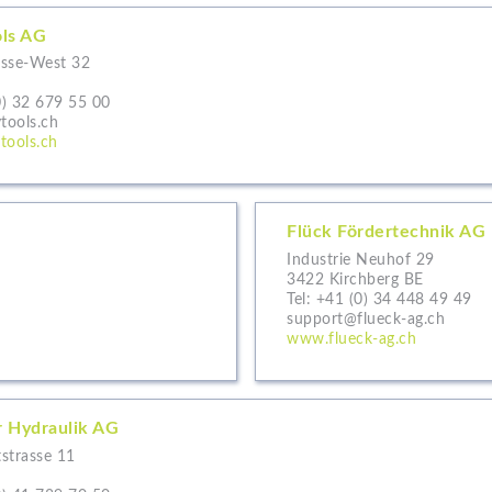
ols AG
sse-West 32
h
0) 32 679 55 00
tools.ch
tools.ch
Flück Fördertechnik AG
Industrie Neuhof 29
3422 Kirchberg BE
Tel:
+41 (0) 34 448 49 49
support@flueck-ag.ch
www.flueck-ag.ch
r Hydraulik AG
strasse 11