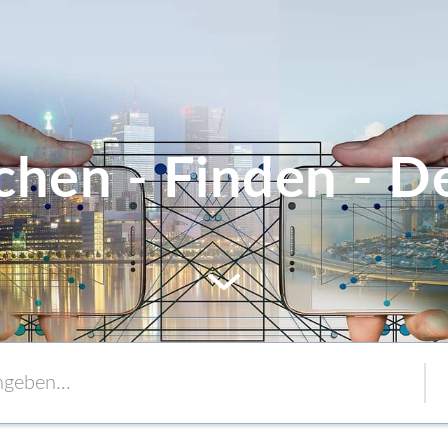
chen - Finden - De
MEM
Service
Verpackung
to content
Verbände