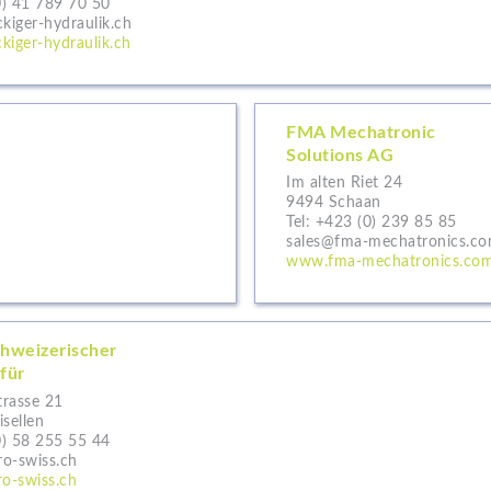
0) 41 789 70 50
kiger-hydraulik.ch
kiger-hydraulik.ch
FMA Mechatronic
Solutions AG
Im alten Riet 24
9494 Schaan
Tel:
+423 (0) 239 85 85
sales@fma-mechatronics.c
www.fma-mechatronics.co
hweizerischer
für
trasse 21
sellen
0) 58 255 55 44
o-swiss.ch
o-swiss.ch