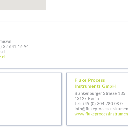
G
2
miswil
0) 32 641 16 94
e.ch
e.ch
Fluke Process
Instruments GmbH
Blankenburger Strasse 135
13127 Berlin
Tel:
+49 (0) 304 780 08 0
info@flukeprocessinstrumen
www.flukeprocessinstrumen