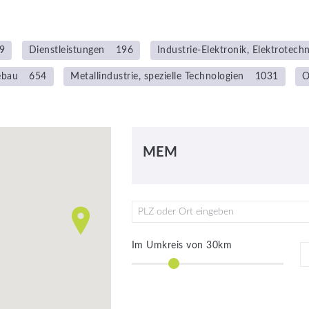
9
Dienstleistungen
196
Industrie-Elektronik, Elektrotechn
ebau
654
Metallindustrie, spezielle Technologien
1031
O
MEM
PLZ oder Ort eingeben
Im Umkreis von
30
km