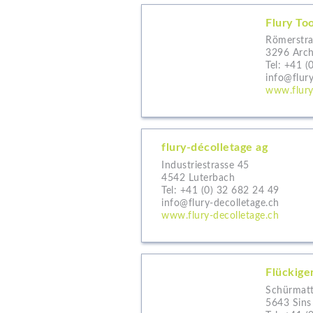
Flury To
Römerstra
3296 Arc
Tel:
+41 (
info@flury
www.flury
flury-décolletage ag
Industriestrasse 45
4542 Luterbach
Tel:
+41 (0) 32 682 24 49
info@flury-decolletage.ch
www.flury-decolletage.ch
Flückige
Schürmatt
5643 Sins