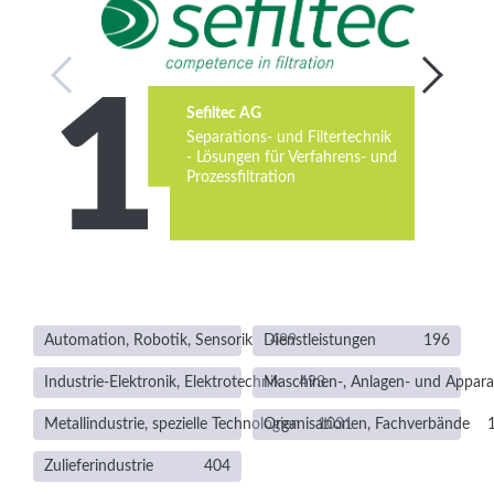
Services
Newsletter
Sefiltec AG
Separations- und Filtertechnik
- Lösungen für Verfahrens- und
Prozessfiltration
Automation, Robotik, Sensorik
Dienstleistungen
489
196
Industrie-Elektronik, Elektrotechnik
Maschinen-, Anlagen- und Appar
493
Metallindustrie, spezielle Technologien
Organisationen, Fachverbände
1031
Zulieferindustrie
404