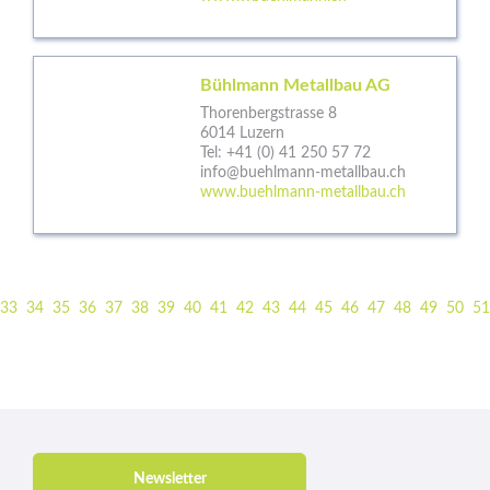
Bühlmann Metallbau AG
Thorenbergstrasse 8
6014 Luzern
Tel:
+41 (0) 41 250 57 72
info@buehlmann-metallbau.ch
www.buehlmann-metallbau.ch
33
34
35
36
37
38
39
40
41
42
43
44
45
46
47
48
49
50
51
Newsletter