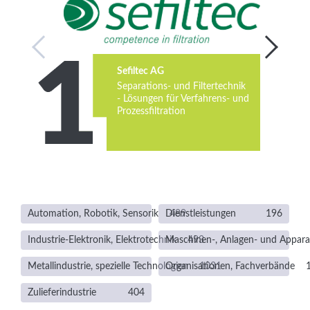
Services
Newsletter
Sefiltec AG
Separations- und Filtertechnik
- Lösungen für Verfahrens- und
Prozessfiltration
Automation, Robotik, Sensorik
Dienstleistungen
489
196
Industrie-Elektronik, Elektrotechnik
Maschinen-, Anlagen- und Appar
493
Metallindustrie, spezielle Technologien
Organisationen, Fachverbände
1031
Zulieferindustrie
404