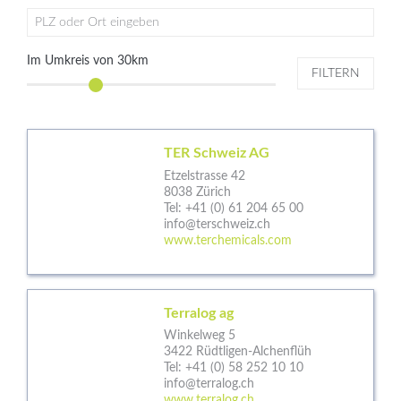
PLZ oder Ort eingeben
Im Umkreis von
30
km
FILTERN
TER Schweiz AG
Etzelstrasse 42
8038 Zürich
Tel:
+41 (0) 61 204 65 00
info@terschweiz.ch
www.terchemicals.com
Terralog ag
Winkelweg 5
3422 Rüdtligen-Alchenflüh
Tel:
+41 (0) 58 252 10 10
info@terralog.ch
www.terralog.ch