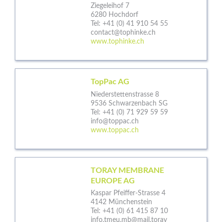
Ziegeleihof 7
6280 Hochdorf
Tel:
+41 (0) 41 910 54 55
contact@tophinke.ch
www.tophinke.ch
TopPac AG
Niederstettenstrasse 8
9536 Schwarzenbach SG
Tel:
+41 (0) 71 929 59 59
info@toppac.ch
www.toppac.ch
TORAY MEMBRANE
EUROPE AG
Kaspar Pfeiffer-Strasse 4
4142 Münchenstein
Tel:
+41 (0) 61 415 87 10
info.tmeu.mb@mail.toray