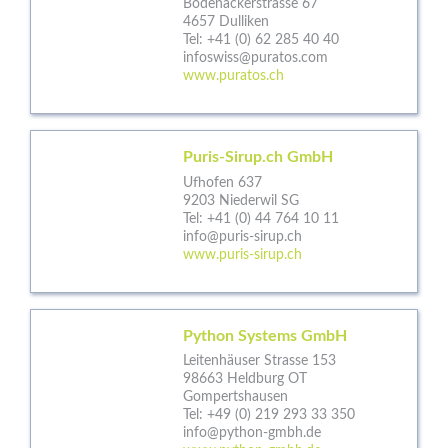
Bodenackerstrasse 67
4657 Dulliken
Tel:
+41 (0) 62 285 40 40
infoswiss@puratos.com
www.puratos.ch
Puris-Sirup.ch GmbH
Ufhofen 637
9203 Niederwil SG
Tel:
+41 (0) 44 764 10 11
info@puris-sirup.ch
www.puris-sirup.ch
Python Systems GmbH
Leitenhäuser Strasse 153
98663 Heldburg OT
Gompertshausen
Tel:
+49 (0) 219 293 33 350
info@python-gmbh.de