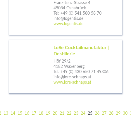
Franz-Lenz-Strasse 4
49084 Osnabrück
Tel:
+49 (0) 541 580 58 70
info@logentis.de
www.logentis.de
LoRe Cocktailmanufaktur |
Destillerie
Höf 29/2
4182 Waxenberg
Tel:
+49 (0) 430 650 71 49306
info@lore-schnaps.at
www.lore-schnaps.at
2
13
14
15
16
17
18
19
20
21
22
23
24
25
26
27
28
29
30