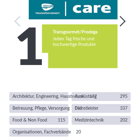
Services
Newsletter
Transgourmet/Prodega
Jeden Tag frische und
hochwertige Produkte
Architektur, Engineering, Haustechnik
Ausrüstung
177
295
Betreuung, Pflege, Versorgung
163
Dienstleister
337
Food & Non Food
115
Medizintechnik
202
Organisationen, Fachverbände
20