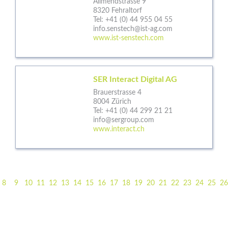
Allmendstrasse 9
8320 Fehraltorf
Tel:
+41 (0) 44 955 04 55
info.senstech@ist-ag.com
www.ist-senstech.com
SER Interact Digital AG
Brauerstrasse 4
8004 Zürich
Tel:
+41 (0) 44 299 21 21
info@sergroup.com
www.interact.ch
8
9
10
11
12
13
14
15
16
17
18
19
20
21
22
23
24
25
26