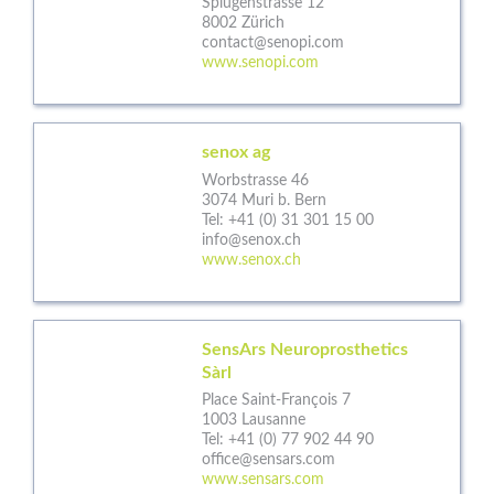
Splügenstrasse 12
8002 Zürich
contact@senopi.com
www.senopi.com
senox ag
Worbstrasse 46
3074 Muri b. Bern
Tel:
+41 (0) 31 301 15 00
info@senox.ch
www.senox.ch
SensArs Neuroprosthetics
Sàrl
Place Saint-François 7
1003 Lausanne
Tel:
+41 (0) 77 902 44 90
office@sensars.com
www.sensars.com