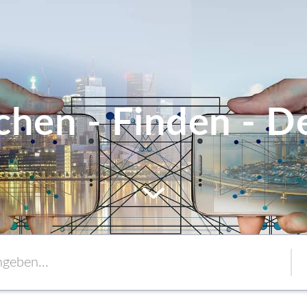
chen - Finden - De
MEM
Service
Verpackung
to content
Verbände