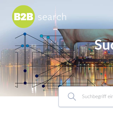
Su
Chemie/Pharma
Food
Healthcare
Kunststoff
Suchbegriff eingeben…