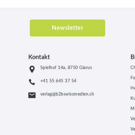
Newsletter
Kontakt
B
Spielhof 14a, 8750 Glarus
C
F
+41 55 645 37 54
He
verlag@b2bswissmedien.ch
Ku
M
V
V