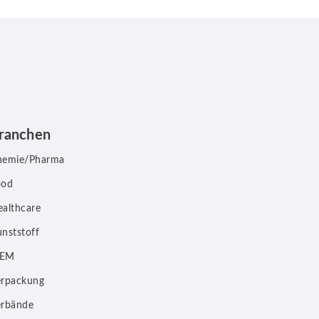
ranchen
hemie/Pharma
ood
althcare
nststoff
EM
erpackung
erbände