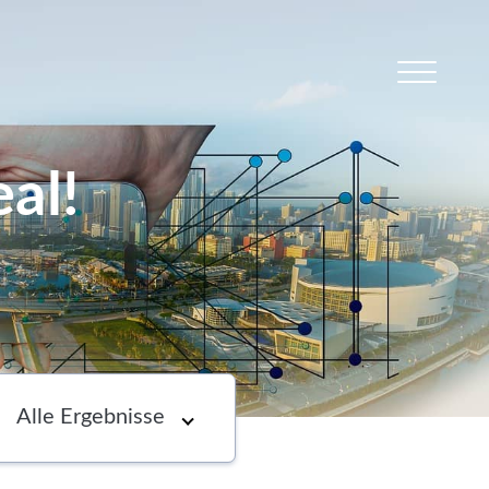
al!
s
Newsletter
Choose an option