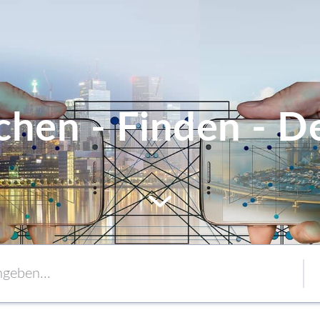
chen - Finden - De
MEM
Service
Verpackung
to content
Verbände