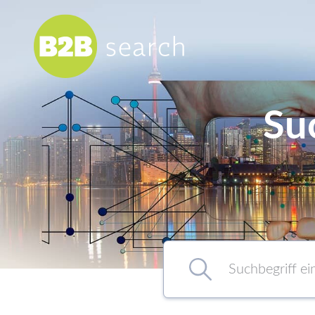
Su
Chemie/Pharma
Food
Healthcare
Kunststoff
Suchbegriff eingeben…