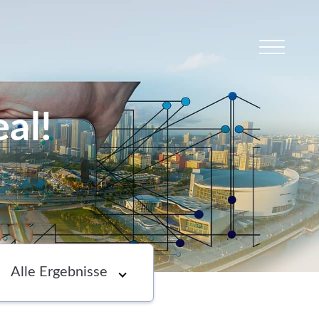
al!
s
Newsletter
Choose an option